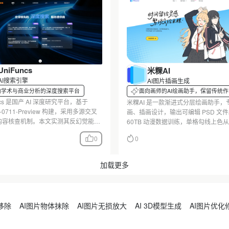
UniFuncs
米粿AI
AI搜索引擎
AI图片插画生成
向学术与商业分析的深度搜索平台
面向画师的AI绘画助手，保留传统
与创意控制
ncs 是国产 AI 深度研究平台，基于
米粿AI 是一款渐进式分层绘画助手，
K2-0711-Preview 构建，采用多源交叉
画、插画设计，输出可编辑 PSD 文
内容核查机制。本文实测其反幻觉能
60TB 动漫数据训练，单格勾线上色从 
I 接入方式与适用场景，对比
降至 10 秒，服务约 28 万用户。本
0
0
hinker 与传统 AI 助手，并指出 3-5 分钟
保留画师传统作画习惯与创意控制的
时等已知局限。
何帮助节省 50% 创作时间，并指出
限。
加载更多
移除
AI图片物体抹除
AI图片无损放大
AI 3D模型生成
AI图片优化