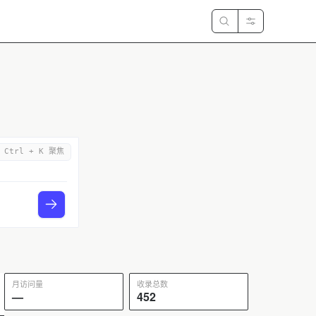
/ Ctrl + K 聚焦
月访问量
收录总数
—
452