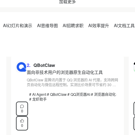
加载更多
署前置条件，逐层拆解其技术实现与隐性边界，查
看详情。
AI幻灯片和演示
AI思维导图
AI招聘求职
AI效率提升
AI文档工具
2.
QBotClaw
面向非技术用户的浏览器原生自动化工具
QBotClaw 是腾讯内置于 QQ 浏览器的 AI 代理，支持跨网
R
页自动化与微信远程控制。实测比价场景可节省约 30 分
钟，但需手动登录电商账号。本文对比其与 Selenium 等
工具，分析适用边界。
# AI Agent
·
# QBotClaw
·
# QQ浏览器AI
·
# 浏览器自动化
·
# 龙虾助手
0
0