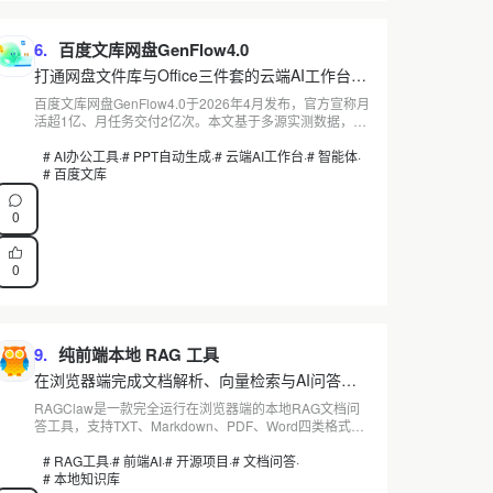
6.
百度文库网盘GenFlow4.0
打通网盘文件库与Office三件套的云端AI工作台深
度实测
百度文库网盘GenFlow4.0于2026年4月发布，官方宣称月
活超1亿、月任务交付2亿次。本文基于多源实测数据，分
析其内容生成质量、Office Agent并行调度能力、
OpenClaw云端智能体体系及会员付费门槛，帮助读者判
# AI办公工具
·
# PPT自动生成
·
# 云端AI工作台
·
# 智能体
·
断这款AI办公工具是否值得投入，点击查看完整评测。
# 百度文库
0
0
9.
纯前端本地 RAG 工具
在浏览器端完成文档解析、向量检索与AI问答，
数据不离开本地的RAG工具
RAGClaw是一款完全运行在浏览器端的本地RAG文档问
答工具，支持TXT、Markdown、PDF、Word四类格式上
传，自动完成文档分块、向量化并存入IndexedDB持久化
存储。核心特性引用溯源可展开每条回答的参考片段与来
# RAG工具
·
# 前端AI
·
# 开源项目
·
# 文档问答
·
源，适用于个人资料整理、小团队知识库验证等场景。访
# 本地知识库