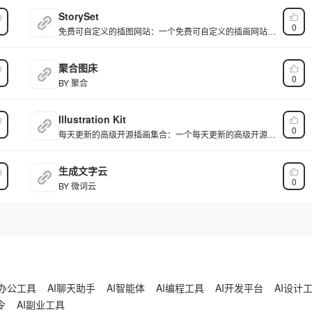
StorySet
0
免费可自定义的插图网站：一个免费可自定义的插画网站，
这些矢量插画可免费用于个人和商业项目中，种类风格多
样，可扩展性强。
聚合图床
0
BY 聚合
Illustration Kit
0
每天更新的高级开源插画集合：一个每天更新的高级开源插
画集合，目前有110多个场景、55个以上的人物角色，可免
费用于个人和商业项目中。
生成文字云
0
BY 微词云
I办公工具
AI聊天助手
AI智能体
AI编程工具
AI开发平台
AI设计
令
AI副业工具