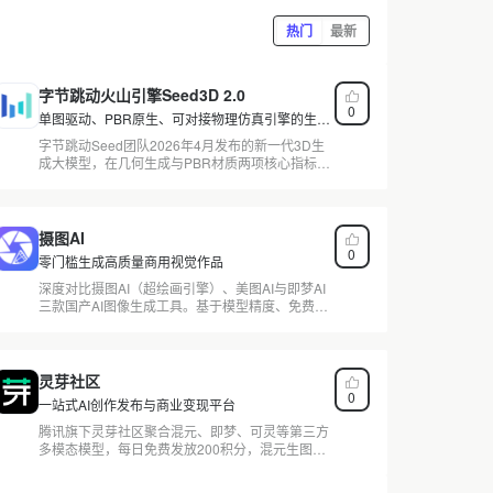
热门
最新
字节跳动火山引擎Seed3D 2.0
0
单图驱动、PBR原生、可对接物理仿真引擎的生产
级3D资产生成方案
字节跳动Seed团队2026年4月发布的新一代3D生
成大模型，在几何生成与PBR材质两项核心指标上
均达SOTA。60位专业建模师盲评中纹理偏好率超
69%，采用Coarse-to-Fine DiT与MoE架构统一
PBR生成。API已上线火山引擎，面向游戏开发、
工业设计与数字孪生场景，了解计费详情。
摄图AI
0
零门槛生成高质量商用视觉作品
深度对比摄图AI（超绘画引擎）、美图AI与即梦AI
三款国产AI图像生成工具。基于模型精度、免费调
用配额、版权合规路径与素材库壁垒四个维度，为
开发者和设计师提供选型参考。摄图网存量亿级版
权素材构成独特训练数据优势，但免费版吞吐量存
在隐性限制。查看详细对比分析。
灵芽社区
0
一站式AI创作发布与商业变现平台
腾讯旗下灵芽社区聚合混元、即梦、可灵等第三方
多模态模型，每日免费发放200积分，混元生图限
时免费不限额。与呜哩相比，模型覆盖偏少但社区
创作思路分享独特。截至2026年2月，可灵3.0与