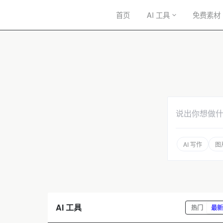
首页
AI 工具
免费素材
暂
无
菜
单
项
说出你想做
AI 写作
图
AI 工具
热门
最新