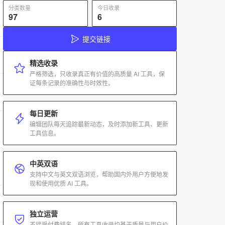
分类数量
今日收录
97
6
提交链接
精选收录
严格筛选，只收录真正有价值的高质量 AI 工具，保
证每条记录的准确性与时效性。
每日更新
编辑团队每天追踪最新动态，及时添加新工具、更新
工具信息。
中英双语
支持中文与英文双语浏览，帮助国内外用户方便地发
现和使用优质 AI 工具。
独立运营
不接受付费排名，所有工具收录均基于质量与用户价