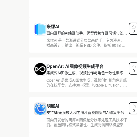
米粿AI
0
面向画师的AI绘画助手，保留传统作画习惯与创意
控制
米粿AI 是一款渐进式分层绘画助手，专为漫画、
插画设计，输出可编辑 PSD 文件。依托 60TB 动
漫数据训练，单格勾线上色从 20 分钟降至 10
秒，服务约 28 万用户。本文实测其在保留画师传
统作画习惯与创意控制的同时，如何帮助节省
50% 创作时间，并指出已知局限。
OpenArt AI图像视频生成平台
0
集成式AI图像生成、视频创作与角色一致性训练平
台
OpenArt 是集成AI图像生成、视频创作和角色训练
的在线平台，支持30+模型（Stable Diffusion、
DALL·E 2等），提供云端ComfyUI工作流、角色
一致性训练和文生视频能力，免费层40积分。点
击查看完整评测与定价对比。
明犀AI
0
支持8K无损放大和老照片智能翻新的AI修复平台
面向开发者的明犀AI图像超分辨率处理工具技术评
测。覆盖图片格式兼容性、生成对抗网络模型架
构、接口端点参数、与开源工具的推理质量对比，
以及免费额度的实际边界与配额耗尽后的降级路