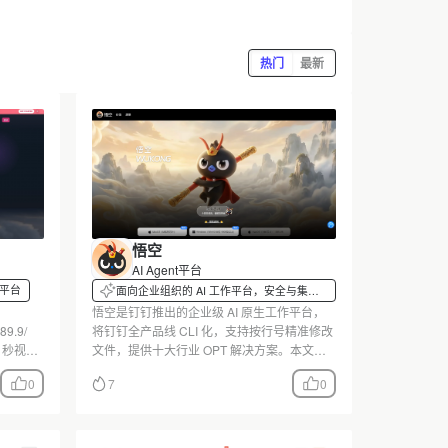
热门
最新
悟空
AI Agent平台
频平台
面向企业组织的 AI 工作平台，安全与集成
优先
悟空是钉钉推出的企业级 AI 原生工作平台，
9.9/
将钉钉全产品线 CLI 化，支持按行号精准修改
 秒视频
文件，提供十大行业 OPT 解决方案。本文实
20-50
测 CLI 调用与 RealDoc 文件系统，覆盖一人
0
7
0
逻辑未公
电商、设计等场景，并分析安全体系与更新方
向。