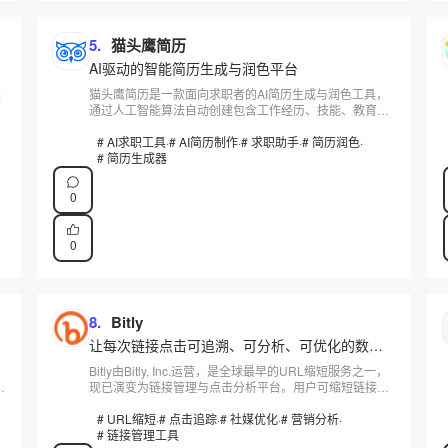
5.
猫头鹰简历
AI驱动的智能简历生成与润色平台
采
猫头鹰简历是一款面向求职者的AI简历生成与润色工具，
通过人工智能算法自动创建包含工作经历、技能、教育背
景等内容的专业简历。支持AI生成简历、AI润色优化、多
模板切换等核心功能，5分钟即可导出可投递PDF。同类
# AI求职工具
·
# AI简历制作
·
# 求职助手
·
# 简历润色
·
产品中，猫步简历已开源前端代码并支持超高清PDF导
# 简历生成器
出，可作横向参考。查看完整功能对比再决定。
0
0
8.
Bitly
让每次链接点击可追溯、可分析、可优化的数据
平台
Bitly由Bitly, Inc.运营，是全球最早的URL缩短服务之一，
帮
现已演变为链接管理与点击分析平台。用户可缩短链接、
自定义品牌短域名、生成QR码，并追踪每次点击的来源
、
渠道、地理位置和设备类型。免费计划每月10条短链接，
# URL缩短
·
# 点击追踪
·
# 社媒优化
·
# 营销分析
·
付费方案（Core起步10美元/月）解锁品牌域名与高级分
# 链接管理工具