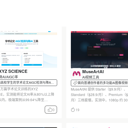
XYZ SCIENCE
MuseArtAI
降AI/AIGC率
AI视频工具
高校学生的学术论文AIGC检测与降AI
面向普通创作者的多功能AI图像视
具
0万篇学术论文训练的XYZ
MuseArtAI 提供 Starter（$9.9/月）、
NCE，实测能将论文AI率从80%以上降
Standard（$28.9/月）、Premium（$8
以内，极端案例从99.64%降至
月）三档套餐。实测中，1080p 约 30
%。本文拆解其检测模型、降AI改写逻辑
消耗 20-50 积分，1000 积分仅够生成 
0
19
5次免费额度等关键技术细节，并指出
个此类视频。智能路由自动选模型但
尚未对外开放。
开，可能影响输出风格。