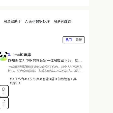
Seedance 2.0均未接入。前往官网了解详情。
AI法律助手
AI表格数据处理
AI语言翻译
热门
最新
3.
ima知识库
以知识库为中枢的搜读写一体AI效率平台，接入
混元与DeepSeek-R1双模型
ima知识库是腾讯推出的AI智能工作台，以个人知识库为
核心，整合全网搜索、多模态解读与AI写作能力。其知识
号已覆盖20余个行业，知识内容被应用超过1.4亿次，创
作者可通过技能发布与付费订阅实现知识变现。支持
# AI工作台
·
# AI知识库
·
# 智能问答
·
# 知识管理工具
·
Windows、Mac、iOS、Android及微信小程序多端同步，
# 腾讯AI
访问官网即可免费使用。
0
0