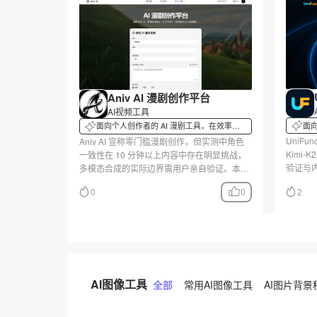
Aniv AI 漫剧创作平台
AI视频工具
面
面向个人创作者的 AI 漫剧工具，在效率与
一致性上的真实取舍
UniFu
Aniv AI 宣称零门槛漫剧创作，但实测中角色
Kimi-
一致性在 10 分钟以上内容中存在明显挑战，
验证与
多模态合成的实际边界需用户亲自验证。本文
力、AP
基于 3 个真实创作场景，验证其剧本生成、分
0
0
2
MiroT
镜与多模态合成的实际能力，并指出巨头夹击
研究耗
下小众工具的生存空间。
AI图像工具
全部
常用AI图像工具
AI图片背景