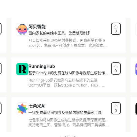
阿贝智能
0
面向家长的AI绘本工具，免费版限制多
阿贝智能采用贝壳制付费模式，创意新星套餐 9
元/月起，免费用户可创建 4 页绘本。实测绘本生
成需手动衔接故事与图片模块，角色设定非全自
动，风格统一仅限极短篇幅。本文基于官网与第三
方信息，详解定价、功能与限制，帮助家长判断是
否值得入手。
RunningHub
0
基于ComfyUI的免费在线AI图像与视频生成创作平
台
RunningHub是安徽海马云科技旗下的云端
ComfyUI平台，预装Stable Diffusion、Flux、
CogVideo等主流AI模型，拥有超13,681个可用节
点。免费版每日赠送100积分，新用户注册可获
1000RH币，支持在线编辑和运行AI工作流，无需
本地部署。点击查看积分计费方式与免费额度。
七色米AI
0
一键生成商品图视频及营销内容的电商AI工具
七色米AI将AI图像生成与进销存数据库深度绑定，
支持电商主图、营销海报、商品详情图三类模板，
覆盖服装、食品、美妆三大行业。本文从API架
构、多端兼容性、中文词向量对齐到小程序商城部