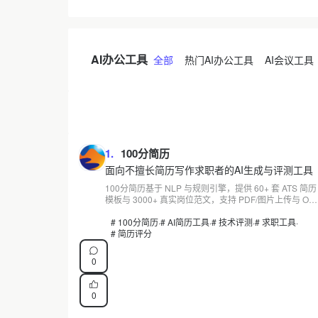
径。详情请访问官网查看最新定价与接口文档。
AI办公工具
全部
热门AI办公工具
AI会议工具
1.
100分简历
面向不擅长简历写作求职者的AI生成与评测工具
100分简历基于 NLP 与规则引擎，提供 60+ 套 ATS 简历
模板与 3000+ 真实岗位范文，支持 PDF/图片上传与 OC
解析，输出无水印 PDF。其 AI 评分侧重格式完整性，内
容质量评估有限；同时提供简历定制、面试辅导付费服
# 100分简历
·
# AI简历工具
·
# 技术评测
·
# 求职工具
·
务。适合不擅长写作的求职者快速生成简历。
# 简历评分
0
0