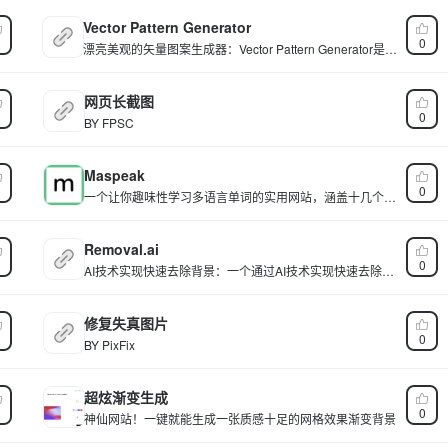
Vector Pattern Generator
0
漂亮美观的矢量图案生成器：Vector Pattern Generator是一
个矢量图案生成器，它可以轻松定制漂亮美观的图案，比如
在线调整缩放比例、旋转角度、线条粗细、颜色等等。
网页长截图
0
BY FPSC
Maspeak
0
一个让你趣味性学习多语言单词的实用网站，涵盖十几个小
语种
Removal.ai
0
AI技术实现快速去除背景：一个通过AI技术实现快速去除背
景的网站Removal.ai，它支持批量图像处理、高分辨率输
出、集成开放的API进行扩展。
修复失真图片
0
BY PixFix
超炫渐变生成
0
神仙网站！一键就能生成一张质感十足的网格效果渐变背景