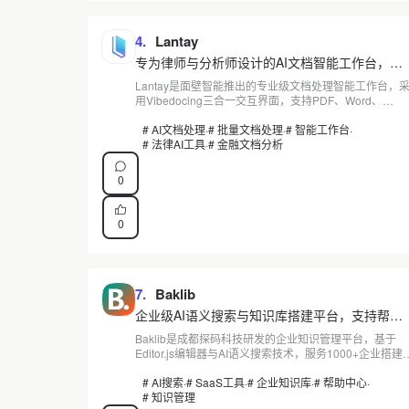
4.
Lantay
专为律师与分析师设计的AI文档智能工作台，支
持16+格式跨文件信息提取与重编
Lantay是面壁智能推出的专业级文档处理智能工作台，
用Vibedocing三合一交互界面，支持PDF、Word、
PPT、录音等16种以上格式的单次200个文档批量处理。
内置法律、金融等垂直领域专业Agent和可追溯知识库，
# AI文档处理
·
# 批量文档处理
·
# 智能工作台
·
有效减少AI幻觉，面向律师、分析师等高严谨文档工作
# 法律AI工具
·
# 金融文档分析
者。立即下载体验。
0
0
7.
Baklib
企业级AI语义搜索与知识库搭建平台，支持帮助
中心、产品手册、API文档在线管理
Baklib是成都探码科技研发的企业知识管理平台，基于
Editor.js编辑器与AI语义搜索技术，服务1000+企业搭建
助中心、知识库与产品手册。本文从技术架构、AI搜索能
力、API输出、编辑器选型四个维度对比Baklib与Glean
# AI搜索
·
# SaaS工具
·
# 企业知识库
·
# 帮助中心
·
语雀的差异，点击查看完整技术分析。
# 知识管理