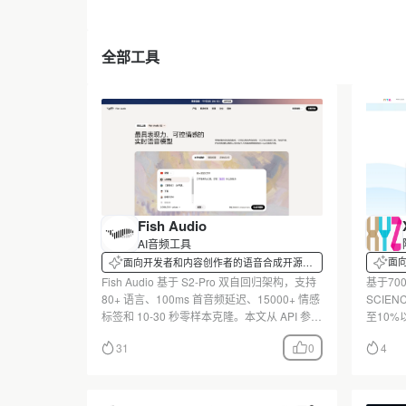
全部工具
Fish Audio
AI音频工具
面向
面向开发者和内容创作者的语音合成开源平
工
台
基于70
Fish Audio 基于 S2-Pro 双自回归架构，支持
SCIE
80+ 语言、100ms 首音频延迟、15000+ 情感
至10%
标签和 10-30 秒零样本克隆。本文从 API 参
0.01
数、速率限制、本地部署硬件要求等维度切
31
0
4
与每日
入，对比 ElevenLabs 与 MiniMax，并揭示免
其API
费层 8000 积分/月配额。