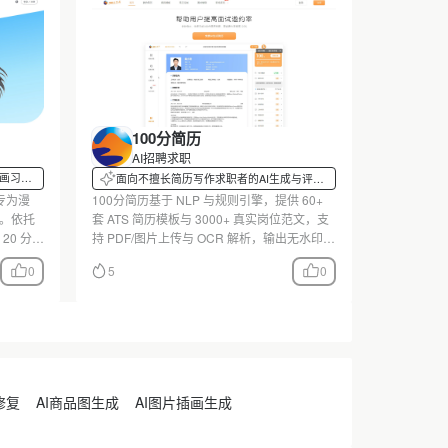
100分简历
AI招聘求职
作画习惯
面向不擅长简历写作求职者的AI生成与评测
工具
专为漫
100分简历基于 NLP 与规则引擎，提供 60+
件。依托
套 ATS 简历模板与 3000+ 真实岗位范文，支
20 分钟
持 PDF/图片上传与 OCR 解析，输出无水印
文实测其在
PDF。其 AI 评分侧重格式完整性，内容质量
0
5
0
同时，如
评估有限；同时提供简历定制、面试辅导付费
已知局
服务。适合不擅长写作的求职者快速生成简
历。
修复
AI商品图生成
AI图片插画生成