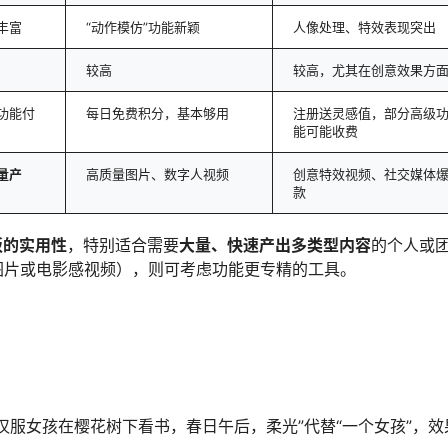
丰富
“动作模仿”功能新颖
人像处理、特效表现突出
较高
较高，尤其在创意效果方
功能付
每日免费积分，基本够用
注册送灵感值，部分高级
能可能收费
量产
高质量图片、数字人视频
创意特效视频、社交媒体
款
板的实用性
，特别适合需要
大量、快速产出多类型内容
的个人或
图片或电影感视频），则可考虑功能更专精的工具。
汉服女孩在樱花树下看书，春日午后，柔光”代替“一个女孩”，效