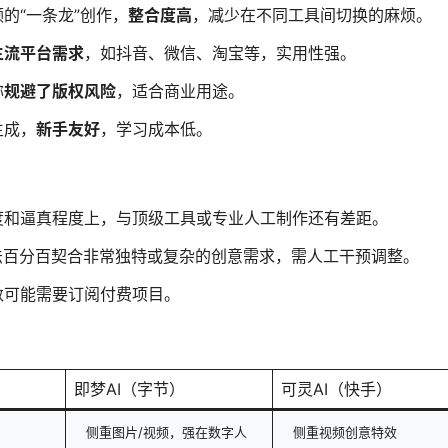
的“一条龙”创作，
整合度高
，减少在不同工具间切换的麻烦。
主流平台需求
，如抖音、微信、淘宝等，实用性强。
称
规避了版权风险
，适合商业用途。
生成，
新手友好
，学习成本低。
度和逼真程度上，与顶级工具或专业人工制作还有差距。
法百分百契合非常独特或复杂的创意需求，需人工干预调整。
数可能需要订阅付费项目。
即梦AI（字节）
可灵AI（快手）
侧重图片/视频，强在数字人
侧重视频创意特效