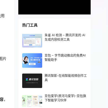
能用
热门工具
朱雀 AI 检测 – 腾讯开发的 AI
生成内容检测工具
豆包 – 字节跳动推出的免费AI
图片
智能助手
腾讯智影-在线智能视频创作工
具
豆包爱学(原河马爱学)-豆包旗
容
，
下智能学习伙伴