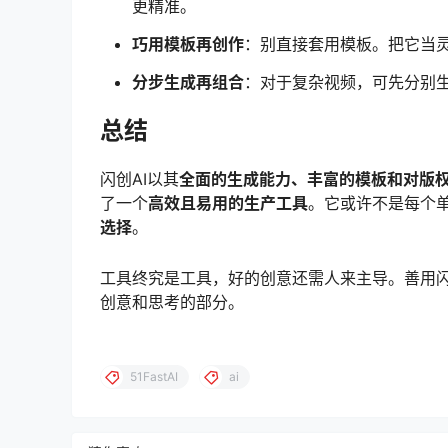
更精准。
巧用模板再创作
：别直接套用模板。把它当
分步生成再组合
：对于复杂视频，可先分别
总结
闪创AI以其
全面的生成能力、丰富的模板和对版
了一个
高效且易用的生产工具
。它或许不是每个
选择
。
工具终究是工具，好的创意还需人来主导。善用闪
创意和思考的部分。
51FastAI
ai