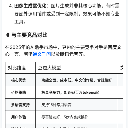
图像生成需优化
：图片生成并非其核心功能，有时需
要额外调用插件或受到一定限制，效果可能不如专业
工具。
🥊 与主要竞品对比
在2025年的AI助手市场中，豆包的主要竞争对手是
百度文
心一言
、
阿里
通义千问
以及
腾讯元宝
等。
对比维度
豆包大模型
文心
核心优势
功能全面、成本低、中文创作强、合规性好
文
价格策略
极具竞争力，0.8元/百万tokens起
有
多语言支持
支持15种常用语言
支
用户体验
零基础友好，5步内完成操作
功