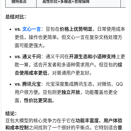
独特卖点
高性价比+多模态+合规保障
复
总结对比：
vs.
文心一言
：豆包在
价格上优势明显
，日常使用成本
更低，操作也更简单。但文心一言在复杂文档处理方
面可能更强大。
vs. 通义千问
：通义千问在
开源生态和小语种支持
上更
胜一筹，适合开发者和多语种需求用户。但豆包的
综
合使用成本更低
，对普通用户更友好。
vs. 腾讯元宝
：元宝深度集成腾讯生态，对微信、QQ
用户很方便。豆包则更
独立开放
，功能覆盖也更全
面，
性价比更突出
。
结论：
豆包大模型的核心竞争力在于它在
功能丰富度、用户体验
和成本控制
之间找到了一个很好的平衡点。它特别适合
普