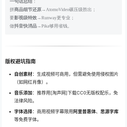
一句话总结
：
拼
商品细节还原
→AtomoVideo碾压级胜出；
要
影视级特效
→Runway更专业；
做
抖音快消品
→Pika够用省钱。
版权避坑指南
自创素材
：生成视频可商用，但需避免使用侵权图片
（如网红肖像）。
音乐添加
：推荐用[淘声网]下载CC0无版权配乐，免
法律风险。
字体选择
：商用视频字幕限用
阿里普惠体
、
思源字库
等免费字体。