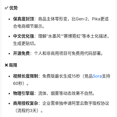
✅ 优势
保真度封顶
：商品主体零形变，比Gen-2、Pika更适
合电商细节展示。
中文优化强
：理解“水墨风”“赛博霓虹”等本土化描述，
生成更贴切。
开源免费
：个人和非商用项目可免费用代码部署。
❌ 局限
视频长度限制
：免费版最长生成15秒（竞品
Sora
支持
60秒）。
物理引擎弱
：流体、烟雾等动态效果不自然。
商用授权复杂
：企业需单独申请阿里云数字版权协议
（流程约3天）。