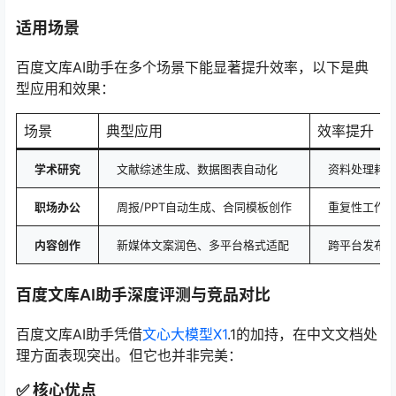
适用场景
百度文库AI助手在多个场景下能显著提升效率，以下是典
型应用和效果：
场景
典型应用
效率提升
学术研究
文献综述生成、数据图表自动化
资料处理耗时
职场办公
周报/PPT自动生成、合同模板创作
重复性工作压
内容创作
新媒体文案润色、多平台格式适配
跨平台发布效
百度文库AI助手深度评测与竞品对比
百度文库AI助手凭借
文心大模型X1
.1的加持，在中文文档处
理方面表现突出。但它也并非完美：
✅ 核心优点