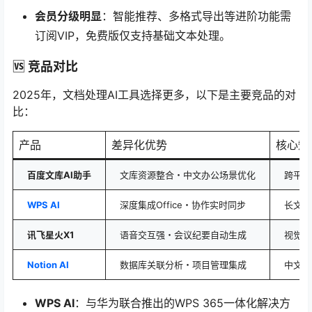
会员分级明显
：智能推荐、多格式导出等进阶功能需
订阅VIP，免费版仅支持基础文本处理。
🆚 竞品对比
2025年，文档处理AI工具选择更多，以下是主要竞品的对
比：
产品
差异化优势
核心短
百度文库AI助手
文库资源整合・中文办公场景优化
跨平台
WPS AI
深度集成Office・协作实时同步
长文档
讯飞星火X1
语音交互强・会议纪要自动生成
视觉化
Notion AI
数据库关联分析・项目管理集成
中文模
WPS AI
：与华为联合推出的WPS 365一体化解决方