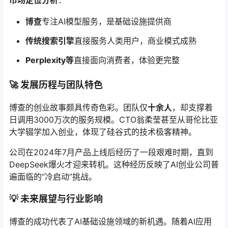
博查
专注AI模型服务，是基础设施提供商
传统搜索引擎
直接服务人类用户，商业模式成熟
Perplexity等
直接面向消费者，体验更完整
🚀 发展历程与团队特色
博查的创业故事颇具传奇色彩。团队仅
十余人
，却支撑着
日调用3000万次的服务规模。CTO翁柔莹甚至从哥伦比亚
大学辍学加入创业，体现了硅谷式的技术极客精神。
公司在2024年7月产品上线后经历了一段艰难时期，直到
DeepSeek爆火才迎来转机。这种经历反映了AI创业公司普
遍面临的“冷启动”挑战。
💡 未来展望与行业影响
博查的成功代表了AI基础设施领域的新机遇。随着AI应用