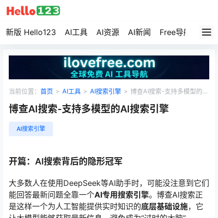
新版 Hello123
AI工具
AI资源
AI新闻
Free导航
资源
当前位置：
首页
>
AI工具
>
AI搜索引擎
>
博查AI搜索-支持多模型的AI
搜索引擎
博查AI搜索-支持多模型的AI搜索引擎
AI搜索引擎
开篇：AI搜索背后的隐形冠军
大多数人在使用DeepSeek等AI助手时，可能没注意到它们
能回答最新问题全靠一个
AI专用搜索引擎
。博查AI搜索正
是这样一个为人工智能提供实时知识的
底层基础设施
，它