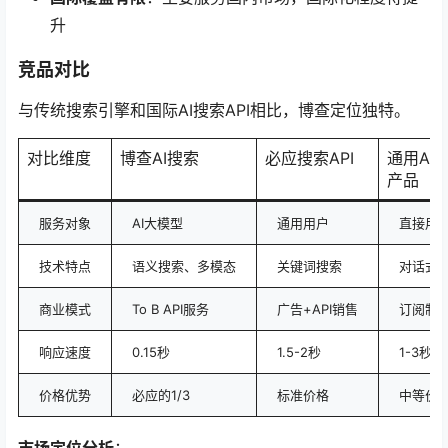
升
竞品对比
与传统搜索引擎和国际AI搜索API相比，博查定位独特。
对比维度
博查AI搜索
必应搜索API
通用AI
产品
服务对象
AI大模型
通用用户
直接用
技术特点
语义搜索、多模态
关键词搜索
对话式
商业模式
To B API服务
广告+API销售
订阅制
响应速度
0.15秒
1.5-2秒
1-3秒
价格优势
必应的1/3
标准价格
中等价
市场定位分析
：