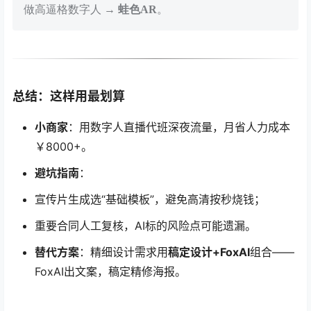
做高逼格数字人 →
蛙色AR
。
总结：这样用最划算
小商家
：用数字人直播代班深夜流量，月省人力成本
￥8000+。
避坑指南
：
宣传片生成选“基础模板”，避免高清按秒烧钱；
重要合同人工复核，AI标的风险点可能遗漏。
替代方案
：精细设计需求用
稿定设计+FoxAI
组合——
FoxAI出文案，稿定精修海报。