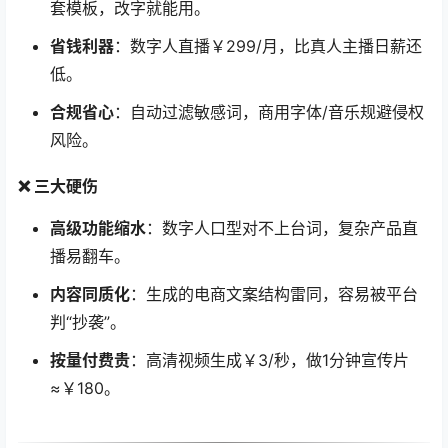
套模板，改字就能用。
省钱利器
：数字人直播￥299/月，比真人主播日薪还
低。
合规省心
：自动过滤敏感词，商用字体/音乐规避侵权
风险。
❌ 三大硬伤
高级功能缩水
：数字人口型对不上台词，复杂产品直
播易翻车。
内容同质化
：生成的电商文案结构雷同，容易被平台
判“抄袭”。
按量付费贵
：高清视频生成￥3/秒，做1分钟宣传片
≈￥180。