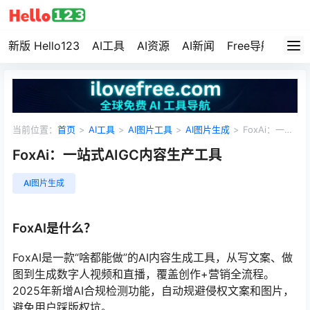
新版 Hello123
AI工具
AI资源
AI新闻
Free导航
资源
当前位置：
首页
>
AI工具
>
AI图片工具
>
AI图片生成
>
FoxAi：一站
式AIGC内容生产工具
FoxAi：一站式AIGC内容生产工具
AI图片生成
FoxAI是什么？
FoxAI是一款“啥都能做”的AI内容生成工具，从写文案、做
图到生成数字人视频和直播，覆盖创作+营销全流程。
2025年新增AI合规检测功能，自动规避侵权文案和图片，
避免用户踩版权坑。