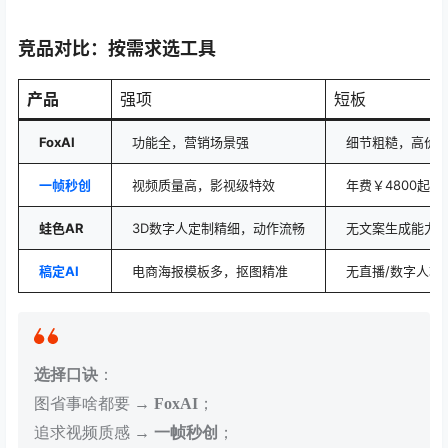
竞品对比：按需求选工具
产品
强项
短板
FoxAI
功能全，营销场景强
细节粗糙，高价
一帧秒创
视频质量高，影视级特效
年费￥4800起，
蛙色AR
3D数字人定制精细，动作流畅
无文案生成能力
稿定AI
电商海报模板多，抠图精准
无直播/数字人功
选择口诀
：
图省事啥都要 →
FoxAI
；
追求视频质感 →
一帧秒创
；