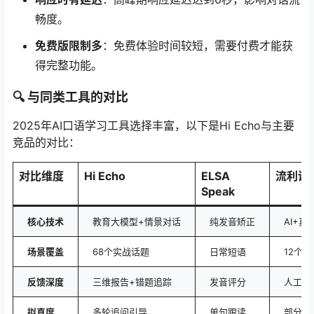
畅度。
免费版限制多
：免费体验时间较短，需要付费才能获
得完整功能。
🔍 与同类工具的对比
2025年AI口语学习工具选择丰富，以下是Hi Echo与主要
竞品的对比：
对比维度
Hi Echo
ELSA
流利说
Speak
核心技术
教育大模型+情景对话
纯发音矫正
AI+真
场景覆盖
68个实战话题
日常短语
12个主
反馈深度
三维报告+错题追踪
发音评分
人工点
拟真度
多轮追问引导
单句跟读
部分真