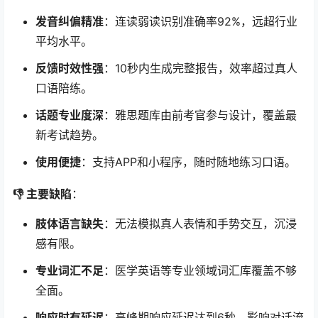
发音纠偏精准
：连读弱读识别准确率92%，远超行业
平均水平。
反馈时效性强
：10秒内生成完整报告，效率超过真人
口语陪练。
话题专业度深
：雅思题库由前考官参与设计，覆盖最
新考试趋势。
使用便捷
：支持APP和小程序，随时随地练习口语。
👎 主要缺陷
：
肢体语言缺失
：无法模拟真人表情和手势交互，沉浸
感有限。
专业词汇不足
：医学英语等专业领域词汇库覆盖不够
全面。
响应时有延迟
：高峰期响应延迟达到6秒，影响对话流