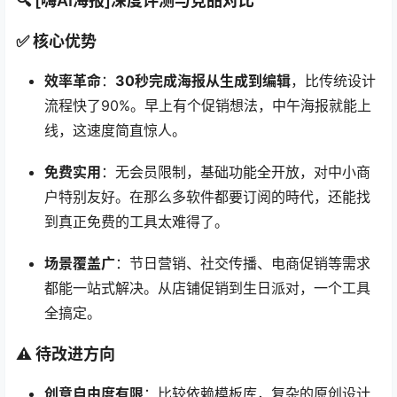
🔍 [嗨AI海报]深度评测与竞品对比
✅ 核心优势
效率革命
：
30秒完成海报从生成到编辑
，比传统设计
流程快了90%。早上有个促销想法，中午海报就能上
线，这速度简直惊人。
免费实用
：无会员限制，基础功能全开放，对中小商
户特别友好。在那么多软件都要订阅的時代，还能找
到真正免费的工具太难得了。
场景覆盖广
：节日营销、社交传播、电商促销等需求
都能一站式解决。从店铺促销到生日派对，一个工具
全搞定。
⚠️ 待改进方向
创意自由度有限
：比较依赖模板库，复杂的原创设计