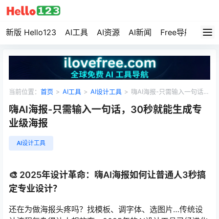
新版 Hello123
AI工具
AI资源
AI新闻
Free导航
资源
当前位置：
首页
>
AI工具
>
AI设计工具
>
嗨AI海报-只需输入一句话，
30秒就能生成专业级海报
嗨AI海报-只需输入一句话，30秒就能生成专
业级海报
AI设计工具
🎨 2025年设计革命：嗨AI海报如何让普通人3秒搞
定专业设计？
还在为做海报头疼吗？找模板、调字体、选图片…传统设