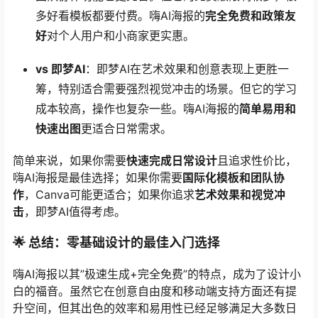
多好看模板都要付费。嗨AI海报的
完全免费和政策友
好
对个人用户和小商家更实惠。
vs 即梦AI
：即梦AI在艺术效果和创意表现上更胜一
筹，特别适合需要强烈视觉冲击的场景。但它的学习
成本较高，操作也复杂一些。嗨AI海报的
简单易用和
快速出图
更适合日常需求。
简单来说，如果你需要
快速完成日常设计
且追求性价比，
嗨AI海报是最佳选择；如果你需要
国际化模板和团队协
作
，Canva可能更适合；如果你追求
艺术效果和视觉冲
击
，即梦AI值得考虑。
🌟 总结：零基础设计的最佳入门选择
嗨AI海报以其”极速生成+完全免费”的特点，成为了设计小
白的福音。虽然它在创意自由度和移动端支持方面还有提
升空间，但其出色的效率和易用性已经足够满足大多数日