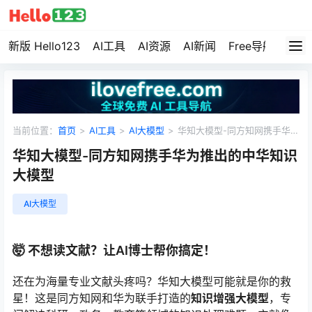
新版 Hello123
AI工具
AI资源
AI新闻
Free导航
资源
当前位置：
首页
>
AI工具
>
AI大模型
>
华知大模型-同方知网携手华为
推出的中华知识大模型
华知大模型-同方知网携手华为推出的中华知识
大模型
AI大模型
🤯 不想读文献？让AI博士帮你搞定！
还在为海量专业文献头疼吗？华知大模型可能就是你的救
星！这是同方知网和华为联手打造的
知识增强大模型
，专