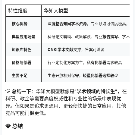
特性维度
华知大模型
核心优势
深度整合知网学术资源
，专业领域可信度极高，多
典型应用场景
科研论文辅助、政策解读、
专业报告撰写
、学术图
知识库特色
CNKI学术文献
支撑，答案可溯源
价格与部署
行业定制化方案为主，
私有化部署
需求较高
主要不足
生态开放相对保守，
轻量化部署选择较少
💡
总结一下
：华知大模型就像是
“学术领域的特长生”
，在
科研、政企等需要高度权威性和专业性的场景中表现优
异。但如果是追求更通用、更轻便快捷的日常应用，其他
竞品可能门槛更低。
💎 总结