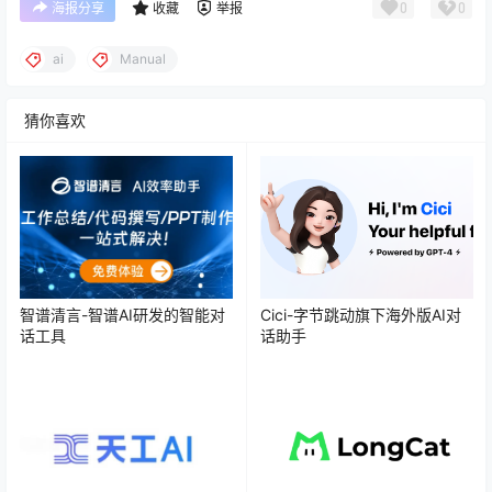
0
0
海报分享
收藏
举报
ai
Manual
猜你喜欢
智谱清言-智谱AI研发的智能对
Cici-字节跳动旗下海外版AI对
话工具
话助手