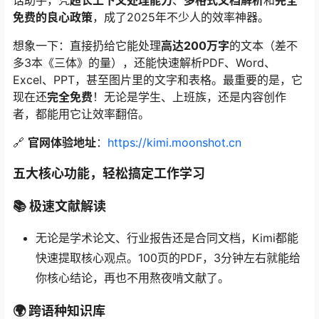
话助手，凭
超长上下文处理能力
、
多格式文档解析
和
完全
免费的良心政策
，成了2025年不少人的效率神器。
想象一下：直接扔给它能处理
高达200万字
的文本（差不
多3本《三体》的量），还能快速解析PDF、Word、
Excel、PPT，甚至图片里的文字和表格。最重要的是，它
现在还
完全免费
！无论是学生、上班族，还是内容创作
者，都能用它让效率翻倍。
🔗
官网体验地址
：
https://kimi.moonshot.cn
五大核心功能，轻松搞定工作学习
📚 极速文献解读
无论是学术论文、行业报告还是合同文档，Kimi都能
快速提取核心观点。100页的PDF，3分钟左右就能给
你核心结论，再也不用熬夜啃文献了。
🌍 跨语种知识库