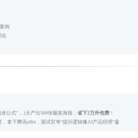
实战案例
理论
品描述公式”，1天产出500张服装海报，
省下2万外包费
！
，拿下腾讯offer，面试官夸“提问逻辑像AI产品经理”🤖