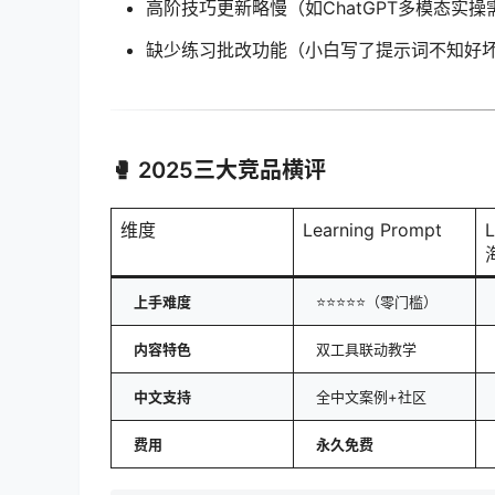
高阶技巧更新略慢（如ChatGPT多模态实操
缺少练习批改功能（小白写了提示词不知好
🥊 2025三大竞品横评
维度
Learning Prompt
上手难度
⭐⭐⭐⭐⭐（零门槛）
内容特色
双工具联动教学
中文支持
全中文案例+社区
费用
永久免费