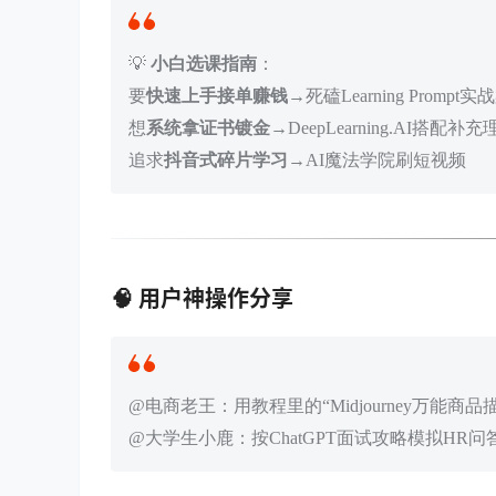
💡
小白选课指南
：
要
快速上手接单赚钱
→死磕Learning Prompt
想
系统拿证书镀金
→DeepLearning.AI搭配补充
追求
抖音式碎片学习
→AI魔法学院刷短视频
🧠 用户神操作分享
@电商老王：用教程里的“Midjourney万能商
@大学生小鹿：按ChatGPT面试攻略模拟HR问答