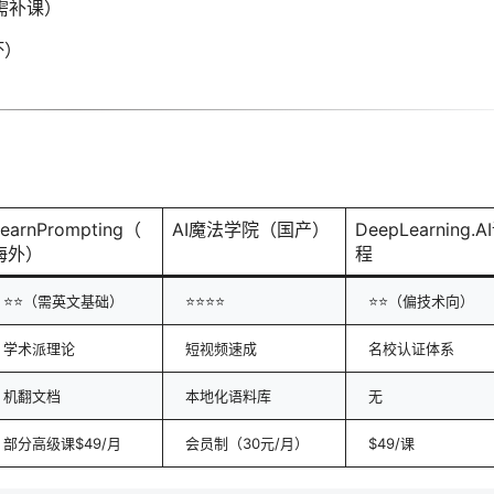
需补课）
坏）
LearnPrompting（
AI魔法学院（国产）
DeepLearning.A
海外）
程
⭐⭐（需英文基础）
⭐⭐⭐⭐
⭐⭐（偏技术向）
学术派理论
短视频速成
名校认证体系
机翻文档
本地化语料库
无
部分高级课$49/月
会员制（30元/月）
$49/课