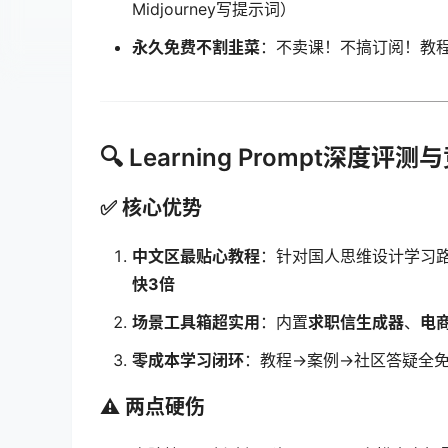
Midjourney写提示词）
永久免费不割韭菜
：不卖课！不搞订阅！教
🔍 Learning Prompt深度
✅ 核心优势
中文区最贴心教程
：针对国人思维设计学习路
快3倍
场景工具箱超实用
：内置
求职信生成器
、
电
零成本学习闭环
：教程→案例→社区答疑全
⚠️ 两点硬伤