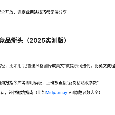
程全开放，连
商业用途技巧
都无偿分享
评测与竞品掰头（2025实测版）
径，比如用“把鲁迅风格翻译成英文”教提示词迭代，
比英文教程
商海报指令库
等即用模板，上班族直接“复制粘贴改参数”
免费，还附
避坑指南
（比如
Midjourney
V6隐藏参数大全）