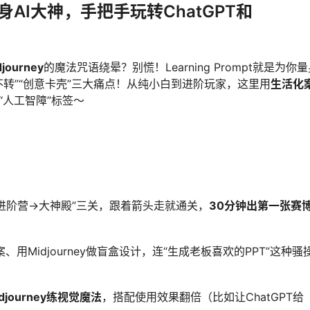
基础变身AI大神，手把手玩转ChatGPT和
djourney
的魔法咒语绕晕？别慌！Learning Prompt就是为你
不转”“创意卡壳”三大痛点！从纯小白到进阶玩家，这里用
生活化
“人工智障”标签～
进阶营→大神殿”三关，跟着箭头走就通关，
30分钟出第一张赛
案、用Midjourney做盲盒设计，连“生成老板喜欢的PPT”这种骚
idjourney练视觉魔法
，搭配使用效果翻倍（比如让ChatGPT给