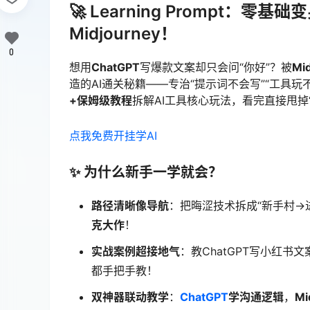
🚀 Learning Prompt：零
Midjourney！
0
想用
ChatGPT
写爆款文案却只会问“你好”？被
Mi
造的AI通关秘籍——专治“提示词不会写”“工具玩
+保姆级教程
拆解AI工具核心玩法，看完直接甩掉
点我免费开挂学AI
✨ 为什么新手一学就会？
路径清晰像导航
：把晦涩技术拆成“新手村→
克大作
！
实战案例超接地气
：教ChatGPT写小红书文
都手把手教！
双神器联动教学
：
ChatGPT
学沟通逻辑
，
M