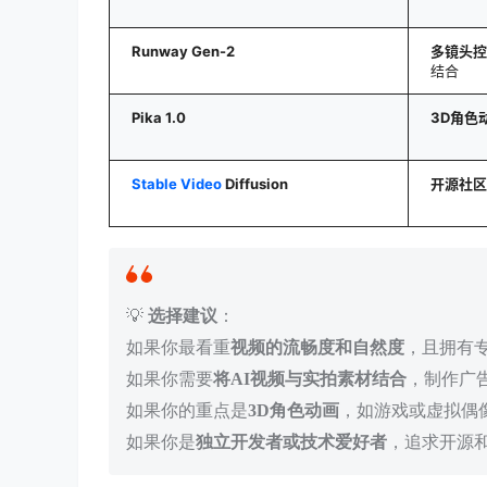
Runway Gen-2
多镜头控
结合
Pika 1.0
3D角色
Stable Video
Diffusion
开源社区
💡
选择建议
：
如果你最看重
视频的流畅度和自然度
，且拥有
如果你需要
将AI视频与实拍素材结合
，制作广
如果你的重点是
3D角色动画
，如游戏或虚拟偶
如果你是
独立开发者或技术爱好者
，追求开源