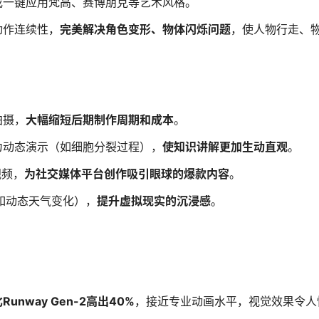
或一键应用梵高、赛博朋克等艺术风格。
动作连续性，
完美解决角色变形、物体闪烁问题
，使人物行走、
拍摄，
大幅缩短后期制作周期和成本
。
为动态演示（如细胞分裂过程），
使知识讲解更加生动直观
。
视频，
为社交媒体平台创作吸引眼球的爆款内容
。
如动态天气变化），
提升虚拟现实的沉浸感
。
Runway Gen-2高出40%
，接近专业动画水平，视觉效果令人