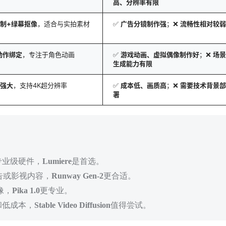
高、分辨率有限
制+绿幕抠像
，适合与实拍素材
✅
广告分镜制作强
；❌
流畅性相对较弱
动作绑定
，专注于角色动画
✅
游戏动画、虚拟偶像制作好
；❌
场景
生成能力有限
强大
，支持4K超分辨率
✅
成本低、画质高
；❌
需要技术背景部
署
专业级硬件，
Lumiere
是首选。
告或影视内容，
Runway Gen-2
更合适。
像，
Pika 1.0
更专业。
和低成本，
Stable Video Diffusion
值得尝试。