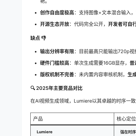
艳。
创作自由度极高
：支持图像+文本混合输入，
开源生态开放
：代码完全公开，
开发者可自
缺点 👎
输出分辨率有限
：目前最高只能输出720p视
硬件门槛较高
：单次生成需要16GB显存，
普
版权机制不完善
：未内置内容审核机制，
生
🔍 2025年主要竞品对比
在AI视频生成领域，Lumiere以其卓越的时序一
产品
核心定位
Lumiere
强在时序