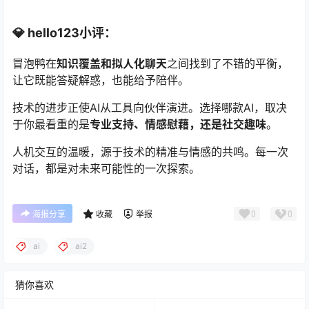
💎
hello123小评：
冒泡鸭在
知识覆盖和拟人化聊天
之间找到了不错的平衡，
让它既能答疑解惑，也能给予陪伴。
技术的进步正使AI从工具向伙伴演进。选择哪款AI，取决
于你最看重的是
专业支持、情感慰藉，还是社交趣味
。
人机交互的温暖，源于技术的精准与情感的共鸣。每一次
对话，都是对未来可能性的一次探索。
0
0
海报分享
收藏
举报
ai
ai2
猜你喜欢