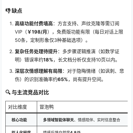
👎
缺点
高级功能付费墙高
：方言支持、声纹克隆等需订阅
VIP（
￥198/月
），免费版功能有限（每日对话上限
50条，定制形象仅3种基础选项）。
复杂任务处理待提升
：多步骤逻辑推演（如数学证
明）错误率约
18%
，长文档分析仅支持10页以内。
深层次情感理解有局限
：对于隐晦情绪（如讽刺、悲
伤）的识别准确率约
65%
，尚有提升空间。
🔍
与主流竞品对比
对比维度
冒泡鸭
核心功能
多领域智能体聊天
、情感陪伴、实时信息整合
拟人化程度
情感反馈自然度
4.8/5