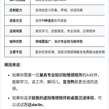
定制能力
支持自定义形象、声线、对话风格
语音交互
支持
11种语言
实时语音
适用场景
语言学习、创意激发、专业咨询、日常陪伴
独特优势
领域覆盖广
，兼顾
专业性与陪伴性
主要不足
复杂任务处理、深层次情感理解及免费版功能有限
概括来说
：
如果你需要一位
兼具专业知识和情感陪伴
的AI伙伴，
能聊学习、谈工作、解闷儿，
冒泡鸭
是更合适的选
择。
如果你追求
极致的虚拟情感陪伴和桌面沉浸体验
，可
以试试
万达darlin
。