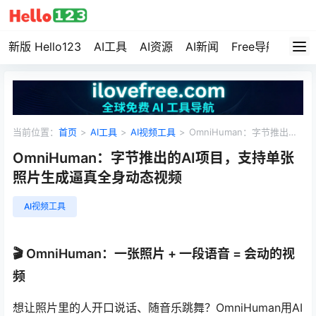
新版 Hello123
AI工具
AI资源
AI新闻
Free导航
资源
当前位置：
首页
>
AI工具
>
AI视频工具
>
OmniHuman：字节推出的
AI项目，支持单张照片生成逼真全身动态视频
OmniHuman：字节推出的AI项目，支持单张
照片生成逼真全身动态视频
AI视频工具
🎬 OmniHuman：一张照片 + 一段语音 = 会动的视
频
想让照片里的人开口说话、随音乐跳舞？OmniHuman用AI