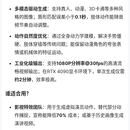
多模态驱动生成
：支持真人、动漫、3D卡通等多种风
格的图像；唇形匹配误差小于
0.1秒
，肢体动作能随音
频节奏自动调整。
动作自然度优化
：通过全身动力学建模，解决手势僵
硬、肢体穿插等传统问题；能保留动漫角色的夸张表
情或机械体的特征运动。
工业化级输出
：支持
1080P分辨率@30fps
的高清流
畅视频输出；在RTX 4090显卡环境下，单次生成仅需
约2分钟
，效率极高。
谁适合用？
影视特效团队
：用于生成虚拟演员动作，替代部分动
作捕捉，宣称能降低
70%
成本；或基于历史画像生成
演讲视频。