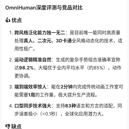
OmniHuman深度评测与竞品对比
👍
优点
跨风格泛化能力独一无二
：是目前唯一能同时高质量
处理
真人、二次元、3D卡通
全风格动态化的技术，适
用性极广。
运动逻辑精准自然
：生成的复杂手势组合准确率宣称
达
98.2%
，大幅优于业内平均水平（约85%），动作
更协调。
端到端效率惊人
：能在
2分钟
内完成传统动画工作室可
能需要
1周
的工作量，极大提升生产流程。
口型同步技术强大
：支持
83种
语言和方言的适配，同
步误差极小（<0.1秒），全球化应用潜力大。
👎
缺点