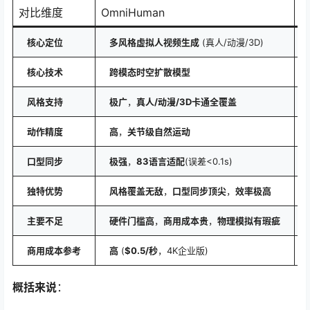
对比维度
OmniHuman
D
核心定位
多风格虚拟人视频生成
(真人/动漫/3D)
核心技术
跨模态时空扩散模型
风格支持
极广
，
真人/动漫/3D卡通全覆盖
动作精度
高
，
关节级自然运动
口型同步
极强
，
83语言适配
(误差<0.1s)
独特优势
风格覆盖无敌
，
口型同步顶尖
，
效率极高
主要不足
硬件门槛高
，
商用成本贵
，
物理模拟有瑕疵
商用成本参考
高
(
$0.5/秒
，4K企业版)
概括来说
：