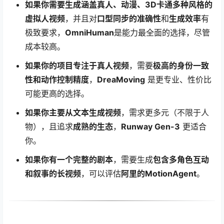
如果你需要生成涵盖真人、动漫、3D卡通多种风格的
虚拟人视频
，并且对
口型同步的准确性
和
生成效率
有
极致要求，
OmniHuman
是能力最全面的选择，尽管
成本较高。
如果你的项目专注于真人视频
，需要
极高的身份一致
性和动作控制精度
，
DreaMoving
是更专业、性价比
可能更高的选择。
如果你主要从文本生成视频
，需求更多元（不限于人
物），且追求
成熟的生态
，
Runway Gen-3
更适合
你。
如果你有一个完整的剧本
，需要生成
包含多角色互动
和叙事的长视频
，可以评估
阿里的MotionAgent
。