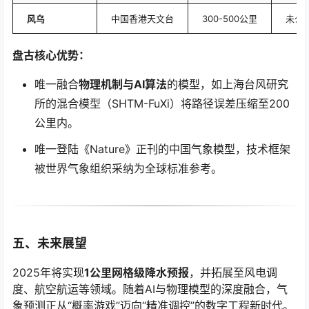
风乌
中国香港天文台
300-500公里
未公
盘古核心优势：
唯一融合
物理机制与AI算法
的模型，如上海台风研究
所的混合模型（SHTM-FuXi）将路径误差压缩至200
公里内。
唯一登陆《Nature》正刊的中国气象模型，技术框架
被世界气象组织采纳为全球标准参考。
五、未来展望
2025年将实现
1公里网格级降水预报
，并拓展至风电调
度、航空航运等领域。随着AI与物理模型的深度融合，气
象预测正从“概率游戏”迈向“精准调控”的数字工程新时代。