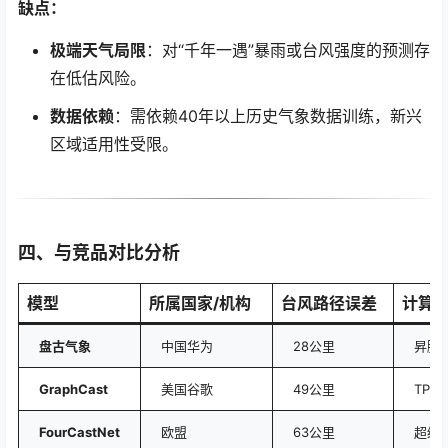
缺点：
极端天气局限
：对“千年一遇”暴雨或台风强度的预测存
在低估风险。
数据依赖
：需依赖40年以上历史气象数据训练，新兴
区域适用性受限。
四、与竞品对比分析
模型
所属国家/机构
台风路径误差
计算
盘古气象
中国华为
28公里
昇腾9
GraphCast
美国谷歌
49公里
TPU 
FourCastNet
欧盟
63公里
超级