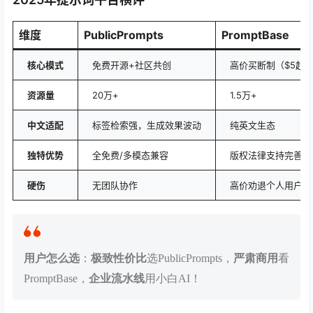
维度
PublicPrompts
PromptBase
核心模式
免费开源+社区共创
高价买断制（$5起
资源量
20万+
1.5万+
中文适配
标签检索强，生成效果波动
纯英文生态
独特优势
全免费/多模态兼容
版权法律支持完善
硬伤
无团队协作
高价劝退个人用户
用户怎么选
：
极致性价比
选PublicPrompts，
严肃商用
看
PromptBase，
企业流水线
用小白AI！