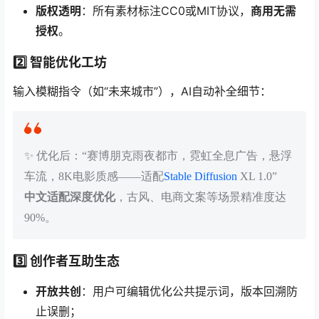
版权透明
：所有素材标注CC0或MIT协议，
商用无需
授权
。
2️⃣ 智能优化工坊
输入模糊指令（如“未来城市”），AI自动补全细节：
✨ 优化后：“赛博朋克雨夜都市，霓虹全息广告，悬浮
车流，8K电影质感——适配
Stable Diffusion
XL 1.0”
中文适配深度优化
，古风、电商文案等场景精准度达
90%。
3️⃣ 创作者互助生态
开放共创
：用户可编辑优化公共提示词，版本回溯防
止误删；