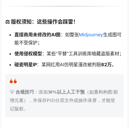
⚖️ 版权须知：这些操作会踩雷！
直接商用未修改的AI图
：如整张
Midjourney
生成图可
能不受保护；
使用侵权模型
：某些“平替”工具训练库暗藏盗版素材；
碰瓷明星IP
：某网红用AI仿明星漫改被判赔
82万
。
💡
合规技巧
：添加
30%以上人工干预
（如重构构图/新
增元素），并保存PSD分层文件或操作录屏，才能登
记版权。