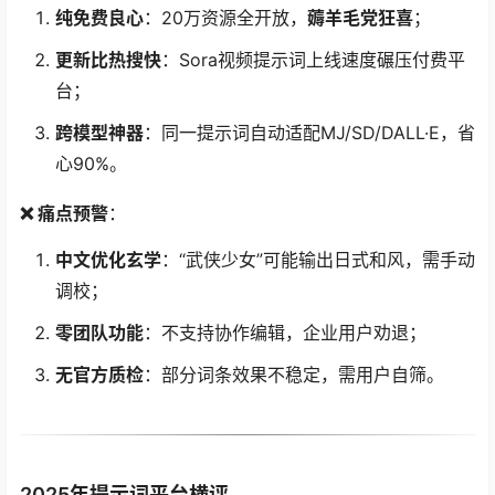
纯免费良心
：20万资源全开放，
薅羊毛党狂喜
；
更新比热搜快
：Sora视频提示词上线速度碾压付费平
台；
跨模型神器
：同一提示词自动适配MJ/SD/DALL·E，省
心90%。
❌ 痛点预警
：
中文优化玄学
：“武侠少女”可能输出日式和风，需手动
调校；
零团队功能
：不支持协作编辑，企业用户劝退；
无官方质检
：部分词条效果不稳定，需用户自筛。
2025年提示词平台横评