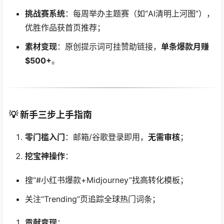
挑战赛系统
：每周举办主题赛（如“AI清明上河图”），
优胜作品获首页推荐；
素材变现
：原创提示词可挂赞助链接，
单条爆款月赚
$500+
。
💡 新手三步上手指南
零门槛入门
：邮箱/谷歌登录即用，
无需审核
；
挖宝神操作
：
搜“#小红书爆款+Midjourney”找高转化模板；
关注“Trending”页追踪全球热门词条；
贡献变现
：