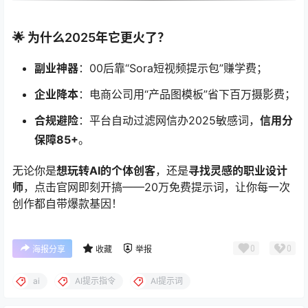
🌟 为什么2025年它更火了？
副业神器
：00后靠“Sora短视频提示包”赚学费；
企业降本
：电商公司用“产品图模板”省下百万摄影费；
合规避险
：平台自动过滤网信办2025敏感词，
信用分
保障85+
。
无论你是
想玩转AI的个体创客
，还是
寻找灵感的职业设计
师
，点击官网即刻开搞——20万免费提示词，让你每一次
创作都自带爆款基因！
0
0
海报分享
收藏
举报
ai
AI提示指令
AI提示词