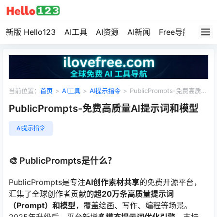
新版 Hello123
AI工具
AI资源
AI新闻
Free导航
资源
当前位置：
首页
>
AI工具
>
AI提示指令
>
PublicPrompts-免费高质量
AI提示词和模型
PublicPrompts-免费高质量AI提示词和模型
AI提示指令
🎨 PublicPrompts是什么？
PublicPrompts是专注
AI创作素材共享
的免费开源平台，
汇集了全球创作者贡献的
超20万条高质量提示词
（Prompt）和模型
，覆盖绘画、写作、编程等场景。