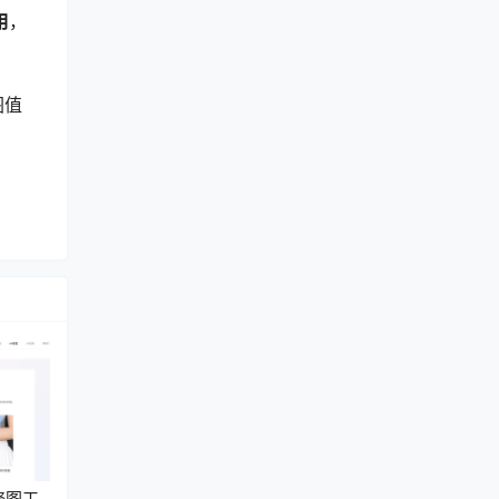
用
，
图值
修图工