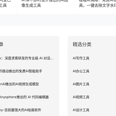
工具
像生成工具
具，一键去除文字水
乱物品
章
精选分类
DeepSeek：深度求索研发的专业级 AI 对话助手
AI写作工具
字节跳动推出的免费AI智能助手
AI办公工具
penAI推出的AI视频生成模型
AI图片工具
：Anysphere推出的 AI 代码编辑器
AI视频工具
rney-目前最强大的AI绘画软件
AI设计工具