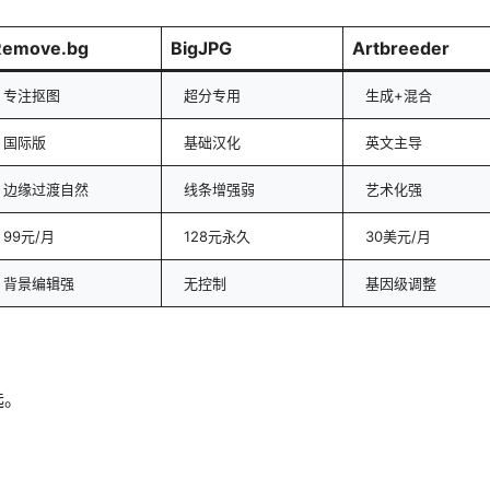
Remove.bg
BigJPG
Artbreeder
专注抠图
超分专用
生成+混合
国际版
基础汉化
英文主导
边缘过渡自然
线条增强弱
艺术化强
99元/月
128元永久
30美元/月
背景编辑强
无控制
基因级调整
选。