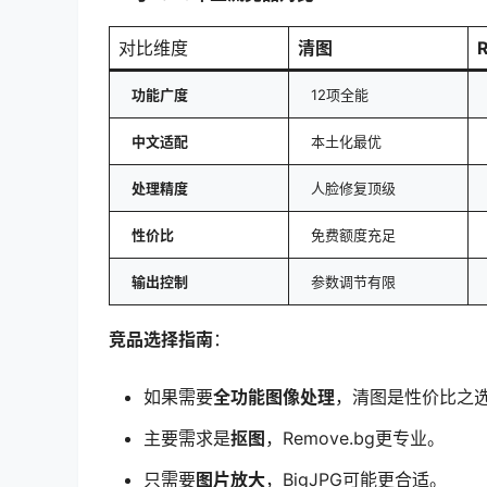
对比维度
清图
功能广度
12项全能
中文适配
本土化最优
处理精度
人脸修复顶级
性价比
免费额度充足
输出控制
参数调节有限
竞品选择指南
：
如果需要
全功能图像处理
，清图是性价比之
主要需求是
抠图
，Remove.bg更专业。
只需要
图片放大
，BigJPG可能更合适。