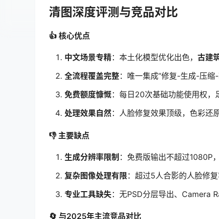
清图深度评测与竞品对比
👍 核心优点
中文场景专精
：本土化模型优化出色，
古建
全流程覆盖完整
：唯一集成”修复-生成-压缩
免费额度慷慨
：每日20次基础功能使用权，
处理效果自然
：人脸修复效果顶级，色彩还
👎 主要缺点
生成分辨率限制
：免费版输出不超过1080P
复杂图像处理有限
：超过5人合影的人脸修
专业工具缺失
：无PSD分层导出、Camera
🔄 与2025年主流竞品对比