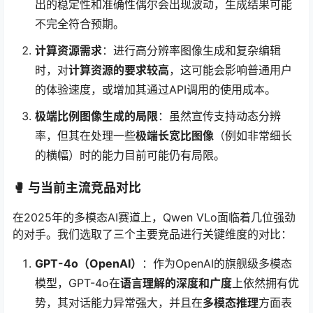
出的稳定性和准确性偶尔会出现波动，生成结果可能
不完全符合预期。
计算资源需求
：进行高分辨率图像生成和复杂编辑
时，对
计算资源的要求较高
，这可能会影响普通用户
的体验速度，或增加其通过API调用的使用成本。
极端比例图像生成的局限
：虽然宣传支持动态分辨
率，但其在处理一些
极端长宽比图像
（例如非常细长
的横幅）时的能力目前可能仍有局限。
🥊 与当前主流竞品对比
在2025年的多模态AI赛道上，Qwen VLo面临着几位强劲
的对手。我们选取了三个主要竞品进行关键维度的对比：
GPT-4o（OpenAI）
：作为OpenAI的旗舰级多模态
模型，GPT-4o在
语言理解的深度和广度
上依然拥有优
势，其对话能力异常强大，并且在
多模态推理
方面表