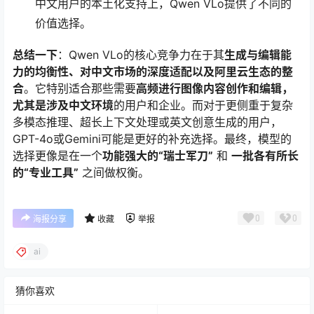
中文用户的本土化支持上，Qwen VLo提供了不同的
价值选择。
总结一下
：Qwen VLo的核心竞争力在于其
生成与编辑能
力的均衡性、对中文市场的深度适配以及阿里云生态的整
合
。它特别适合那些需要
高频进行图像内容创作和编辑，
尤其是涉及中文环境
的用户和企业。而对于更侧重于复杂
多模态推理、超长上下文处理或英文创意生成的用户，
GPT-4o或Gemini可能是更好的补充选择。最终，模型的
选择更像是在一个
功能强大的“瑞士军刀”
和
一批各有所长
的“专业工具”
之间做权衡。
0
0
海报分享
收藏
举报
ai
猜你喜欢