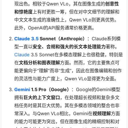
现出色。相较于Qwen VLo，其在图像生成的
创意性
和惊艳度
上有时更胜一筹，但在对中文细节的理解和
中文文本生成的准确性上，Qwen VLo则更具优势。
此外，OpenAI的API服务通常价格更高。
Claude 3.5
Sonnet（Anthropic）
：Claude系列模
型一直以
安全、合规和强大的长文本处理能力
著称。
Claude
3.5 Sonnet在多模态理解上也很稳健，特别是
在
文档分析和图表理解
方面。然而，它的主要焦点可
能更偏向于“理解”而非“生成”，因此在图像编辑和创作
的灵活性与能力广度上，Qwen VLo显得更为全面。
Gemini
1.5 Pro（Google）
：Google的Gemini模型
拥有
巨大的上下文窗口
，在处理超长视频和复杂多文
档任务时是其巨大优势。其在多模态领域的整合也非
常深入。与Qwen VLo相比，Gemini在
视频理解
方面
的能力可能更为突出，但在图像生成的精细控制和对