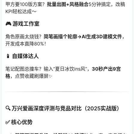
甲方要100版方案？
批量出图+风格融合
5分钟搞定，改稿
KPI轻松达成～
🎮 游戏工作室
角色原画太烧钱？
简笔画描个轮廓→AI生成3D建模文件
，
开发成本直降80%！
📱 自媒体达人
笔记配图总撞车？输入“夏日冰饮ins风”，
30秒产出9宫
格
，点赞收藏刷爆屏✨
🔍 万兴爱画深度评测与竞品对比（2025实战版）
✅ 核心优势