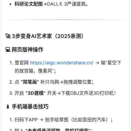
科研论文配图
→DALL·E 3严谨度高。
🚀 3步变身AI艺术家（2025亲测）
💻 网页版神操作
登官网
https://aigc.wondershare.cn/
→ 输“星空下
的故宫猫，像素风”；
点
“简笔画”
补只乌鸦→拖拽调整位置；
开启
“3D建模”
开关→下载OBJ文件送3D打印机！
📱 手机端暴击技巧
扫码下APP → 拍手绘草图（比如歪扭的汽车）；
输入
“未来感悬浮超跑，霓虹灯细节”
；