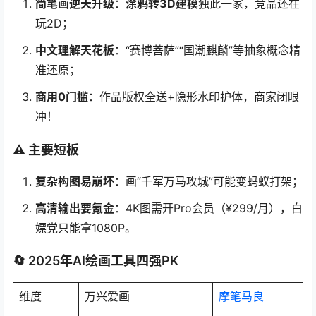
简笔画逆天升级
：
涂鸦转3D建模
独此一家，竞品还在
玩2D；
中文理解天花板
：“赛博菩萨”“国潮麒麟”等抽象概念精
准还原；
商用0门槛
：作品版权全送+隐形水印护体，商家闭眼
冲！
⚠️ 主要短板
复杂构图易崩坏
：画“千军万马攻城”可能变蚂蚁打架；
高清输出要氪金
：4K图需开Pro会员（¥299/月），白
嫖党只能拿1080P。
🔄 2025年AI绘画工具四强PK
维度
万兴爱画
摩笔马良