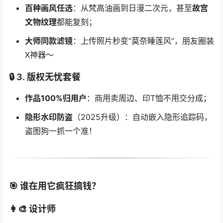
百种画风任选
：从梵高油画到日漫二次元，甚至
故宫
文物纹理
都能复刻；
大师同款滤镜
：上传照片秒变“莫奈睡莲风”，朋友圈装
X神器～
🔒 3. 版权无忧套餐
作品100%归用户
：商用卖周边、印T恤不用交分成；
隐形水印防盗
（2025升级）：自动嵌入隐形追踪码，
盗图狗一抓一个准！
🎯 谁在用它疯狂搞钱？
👩‍🎨 设计师