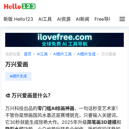
新版 Hello123
AI工具
AI资源
AI新闻
Free导航
资源
当前位置：
首页
>
AI工具
>
AI图片工具
>
AI图片生成
>
万兴爱画
万兴爱画
AI图片生成
🎨 万兴爱画是什么？
万兴科技出品的
零门槛AI绘画神器
，一句话秒变艺术家！
不管你是想画国风水墨还是赛博朋克，只要输入关键词，
它30秒就能生成惊艳大作。2025年升级
简笔画3D建模
和