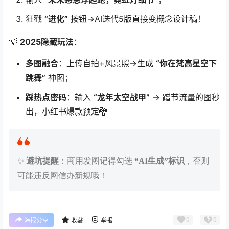
狂戳
“进化”
按钮→AI迭代5版直接变概念设计稿！
💡
2025隐藏玩法
：
多图融合
：上传自拍+风景照→生成
“你在梵高星空下
跳舞”
神图；
踩热点密码
：输入
“龙年太空战甲”
→ 蹭节流量的图秒
出，小红书爆款预定🐉
✨
避坑提醒
：商用发图记得勾选
“AI生成”标识
，否则
可能违反网信办新规哦！
0
0
海报分享
收藏
举报