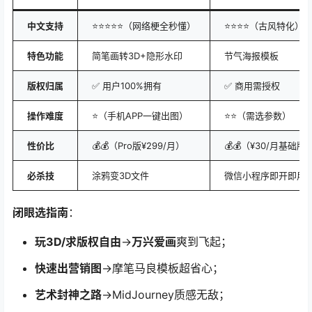
中文支持
⭐⭐⭐⭐⭐（网络梗全秒懂）
⭐⭐⭐⭐（古风特化）
特色功能
简笔画转3D+隐形水印
节气海报模板
版权归属
✅ 用户100%拥有
✅ 商用需授权
操作难度
⭐（手机APP一键出图）
⭐⭐（需选参数）
性价比
💰💰（Pro版¥299/月）
💰💰（¥30/月基础版
必杀技
涂鸦变3D文件
微信小程序即开即用
闭眼选指南
：
玩3D/求版权自由
→
万兴爱画
爽到飞起；
快速出营销图
→摩笔马良模板超省心；
艺术封神之路
→MidJourney质感无敌；