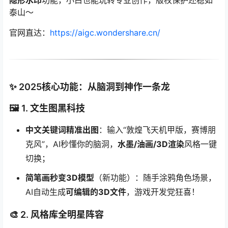
隐形水印
功能，小白也能玩转专业创作，版权保护还稳如
泰山～
官网直达：
https://aigc.wondershare.cn/
✨ 2025核心功能：从脑洞到神作一条龙
🖼️ 1. 文生图黑科技
中文关键词精准出图
：输入“敦煌飞天机甲版，赛博朋
克风”，AI秒懂你的脑洞，
水墨/油画/3D渲染
风格一键
切换；
简笔画秒变3D模型
（新功能）：随手涂鸦角色场景，
AI自动生成
可编辑的3D文件
，游戏开发党狂喜！
🎨 2. 风格库全明星阵容