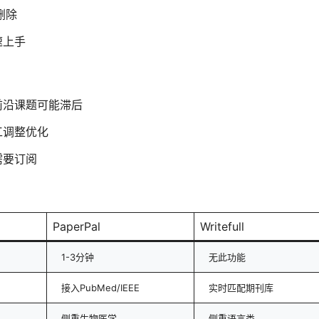
删除
速上手
前沿课题可能滞后
工调整优化
需要订阅
PaperPal
Writefull
1-3分钟
无此功能
接入PubMed/IEEE
实时匹配期刊库
侧重生物医学
侧重语言类