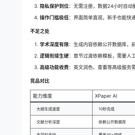
隐私保护到位
：无需注册，数据24小时自动
操作门槛极低
：界面简单直观，新手也能快
不足之处
学术深度有限
：生成内容依赖公开数据库，
逻辑衔接生硬
：章节过渡依赖模板，需要人
高级功能收费
：英文润色、查重等高级服务
竞品对比
能力维度
XPaper AI
大纲生成速度
10秒完成
文献分析深度
依赖公开数据库
多学科支持
覆盖40+领域