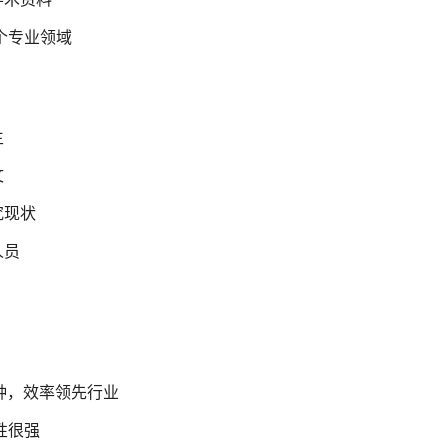
个专业领域
生
文
究现状
人员
分钟，效率领先行业
性很强