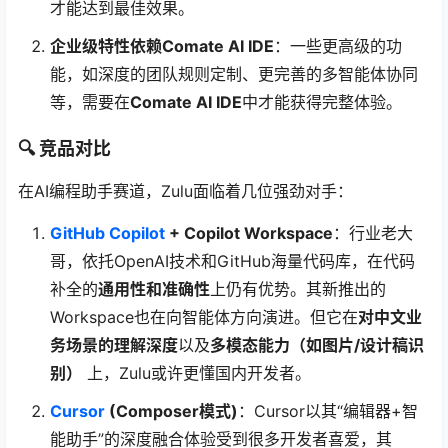
才能达到最佳效果。
企业级特性依赖Comate AI IDE
：一些更高级的功
能，如深度的团队规则定制、更完善的多智能体协同
等，需要在
Comate AI IDE
中才能获得完整体验。
🔍 竞品对比
在AI编程助手赛道，Zulu面临着几位强劲对手：
GitHub Copilot
+ Copilot Workspace
：行业老大
哥，依托OpenAI技术和GitHub海量代码库，在代码
补全的
通用性和准确性
上仍有优势。其新推出的
Workspace也在向智能体方向演进。但它在
对中文业
务场景的理解深度
以及
多模态能力（如图片/设计稿识
别）
上，Zulu或许更懂国内开发者。
Cursor
(Composer模式)
：Cursor以其“编辑器+智
能助手”的深度融合体验受到很多开发者喜爱，其