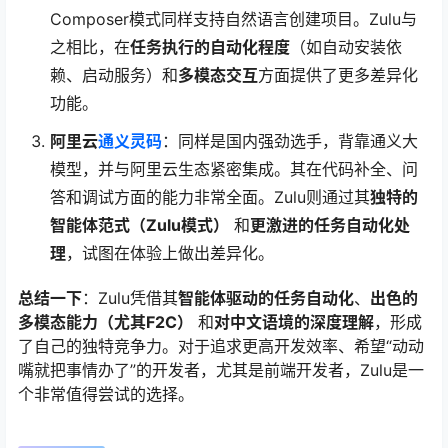
Composer模式同样支持自然语言创建项目。Zulu与
之相比，在
任务执行的自动化程度
（如自动安装依
赖、启动服务）和
多模态交互
方面提供了更多差异化
功能。
阿里云
通义灵码
：同样是国内强劲选手，背靠通义大
模型，并与阿里云生态紧密集成。其在代码补全、问
答和调试方面的能力非常全面。Zulu则通过其
独特的
智能体范式（Zulu模式）
和
更激进的任务自动化处
理
，试图在体验上做出差异化。
总结一下
：Zulu凭借其
智能体驱动的任务自动化
、
出色的
多模态能力（尤其F2C）
和
对中文语境的深度理解
，形成
了自己的独特竞争力。对于追求更高开发效率、希望“动动
嘴就把事情办了”的开发者，尤其是前端开发者，Zulu是一
个非常值得尝试的选择。