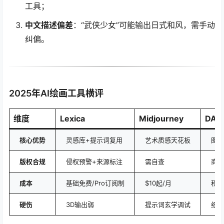
工具；
中文描述偏差
：“武侠少女”可能输出日式和风，需手动
纠偏。
2025年AI绘画工具横评
维度
Lexica
Midjourney
DALL
核心优势
灵感库+提示词复用
艺术质感天花板
图像
版权合规
侵权预警+来源标注
需自查
商用
成本
基础免费/Pro订阅制
$10起/月
积分
硬伤
3D输出弱
提示词玄学调试
细节