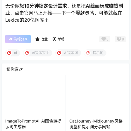
无论你想
10分钟搞定设计需求
，还是
把AI绘画玩成赚钱副
业
，点击官网马上开搞——下一个爆款灵感，可能就藏在
Lexica的20亿图库里！
0
0
海报分享
收藏
举报
ai
AI提示指令
AI提示词
提示词
猜你喜欢
ImageToPromptAI-AI图像转提
CatJourney-Midjourney风格
示词生成器
调整和提示词分享网站