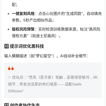
配；
一键复刻风格
：点击心仪图片的“生成同款”，自动填充
参数，5秒产出相似作品；
版权风险预警
：实时检测训练数据来源，标注“高风险
侵权元素”（如迪士尼画风）。
3️⃣ 提示词优化黑科技
输入模糊描述（如“梦幻星空”），AI自动补全细节：
✨ 优化后：“梵高《星月夜》笔触，蓝紫渐变银河，8K
细节，带发光流星的奇幻场景——适配Stable
Diffusion”
4️⃣ 创作者协作生态