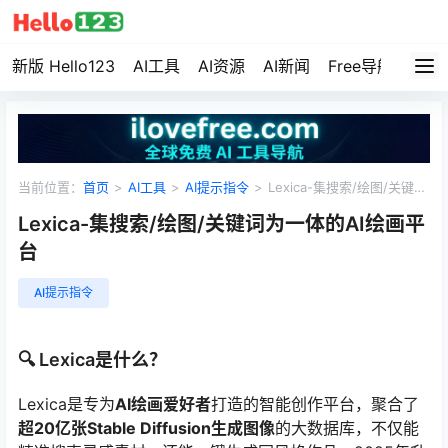
新版 Hello123
AI工具
AI资源
AI新闻
Free导航
资源
当前位置：
首页
>
AI工具
>
AI提示指令
>
Lexica-集搜索/绘图/关键词
为一体的AI绘画平台
Lexica-集搜索/绘图/关键词为一体的AI绘画平
台
AI提示指令
🔍 Lexica是什么？
Lexica是专为
AI绘画爱好者
打造的智能创作平台，聚合了
超20亿张Stable Diffusion生成图像
的大数据库，不仅能