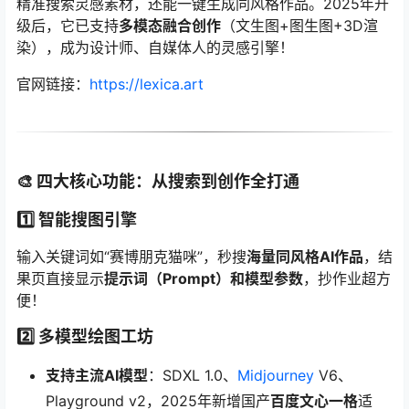
精准搜索灵感素材，还能一键生成同风格作品。2025年升
级后，它已支持
多模态融合创作
（文生图+图生图+3D渲
染），成为设计师、自媒体人的灵感引擎！
官网链接：
https://lexica.art
🎨 四大核心功能：从搜索到创作全打通
1️⃣ 智能搜图引擎
输入关键词如“赛博朋克猫咪”，秒搜
海量同风格AI作品
，结
果页直接显示
提示词（Prompt）和模型参数
，抄作业超方
便！
2️⃣ 多模型绘图工坊
支持主流AI模型
：SDXL 1.0、
Midjourney
V6、
Playground v2，2025年新增国产
百度文心一格
适