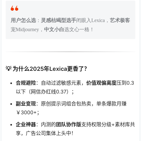
用户怎么选
：
灵感枯竭型选手
闭眼入Lexica，
艺术极客
宠Midjourney，
中文小白
选文心一格！
💡 为什么2025年Lexica更香了？
合规避险
：自动过滤敏感元素，
价值观偏离度
压到0.3
以下（网信办红线0.37）；
副业变现
：原创提示词组合包热卖，单条爆款月赚
￥3000+；
企业神器
：内测的
团队协作版
支持权限分级+素材库共
享，广告公司集体上头中！