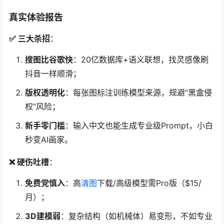
真实体验报告
✅ 三大杀招
：
搜图比谷歌快
：20亿数据库+语义联想，找灵感像刷
抖音一样顺滑；
版权透明化
：每张图标注训练模型来源，规避“黑盒侵
权”风险；
新手零门槛
：输入中文也能生成专业级Prompt，小白
秒变AI画家。
❌ 硬伤吐槽
：
免费党慎入
：高
清图
下载/高级模型需Pro版（$15/
月）；
3D建模弱
：复杂结构（如机械体）易变形，不如专业