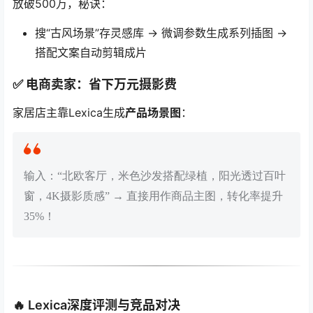
放破500万，秘诀：
搜“古风场景”存灵感库 → 微调参数生成系列插图 →
搭配文案自动剪辑成片
✅ 电商卖家：
省下万元摄影费
家居店主靠Lexica生成
产品场景图
：
输入：“北欧客厅，米色沙发搭配绿植，阳光透过百叶
窗，4K摄影质感” → 直接用作商品主图，转化率提升
35%！
🔥 Lexica深度评测与竞品对决