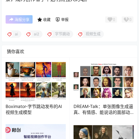
0
0
海报分享
收藏
举报
ai
ai2
字节跳动
视频生成
猜你喜欢
Boximator-字节跳动发布的AI
DREAM-Talk：单张图像生成逼
视频生成模型
真、有情感、能说话的面部动
画